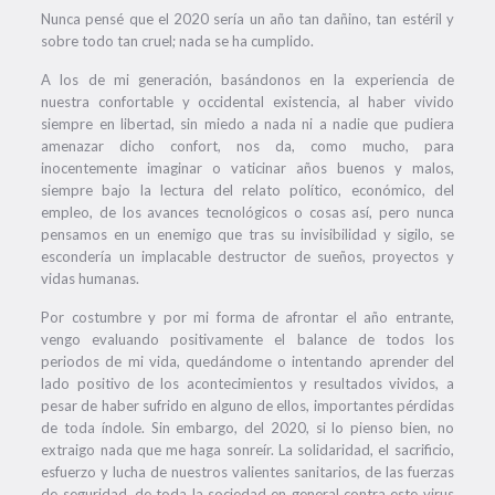
Nunca pensé que el 2020 sería un año tan dañino, tan estéril y
sobre todo tan cruel; nada se ha cumplido.
A los de mi generación, basándonos en la experiencia de
nuestra confortable y occidental existencia, al haber vivido
siempre en libertad, sin miedo a nada ni a nadie que pudiera
amenazar dicho confort, nos da, como mucho, para
inocentemente imaginar o vaticinar años buenos y malos,
siempre bajo la lectura del relato político, económico, del
empleo, de los avances tecnológicos o cosas así, pero nunca
pensamos en un enemigo que tras su invisibilidad y sigilo, se
escondería un implacable destructor de sueños, proyectos y
vidas humanas.
Por costumbre y por mi forma de afrontar el año entrante,
vengo evaluando positivamente el balance de todos los
periodos de mi vida, quedándome o intentando aprender del
lado positivo de los acontecimientos y resultados vividos, a
pesar de haber sufrido en alguno de ellos, importantes pérdidas
de toda índole. Sin embargo, del 2020, si lo pienso bien, no
extraigo nada que me haga sonreír. La solidaridad, el sacrificio,
esfuerzo y lucha de nuestros valientes sanitarios, de las fuerzas
de seguridad, de toda la sociedad en general contra este virus